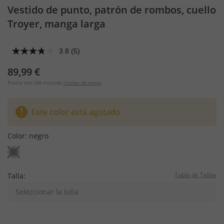
Vestido de punto, patrón de rombos, cuello
Troyer, manga larga
3.8
(5)
89,99 €
Precio con IVA incluido
Costes de envío
Este color está agotado
Color:
negro
Tabla de Tallas
Talla:
Seleccionar la talla