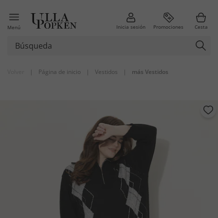
Inicia sesión
Promociones
Cesta
Menú
Volver
|
Página de inicio
|
Vestidos
|
más Vestidos