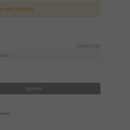
or está agotado
Tabla de Tallas
talla
Agotado
oducto