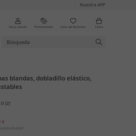
Nuestra APP
Inicia sesión
Promociones
Lista de favoritos
Cesta
pas blandas, dobladillo elástico,
ustables
.0
(2)
 €
Costes de envío