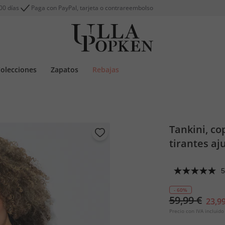
00 días
Paga con PayPal, tarjeta o contrareembolso
olecciones
Zapatos
Rebajas
Tankini, co
tirantes aj
5
- 60%
59,99 €
23,99
Precio con IVA incluido