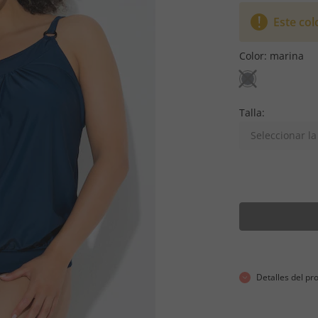
Este col
Color:
marina
Talla:
Seleccionar la 
Detalles del pr