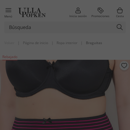
Inicia sesión
Promociones
Cesta
Menú
Volver
|
Página de inicio
|
Ropa interior
|
Braguitas
Rebajado