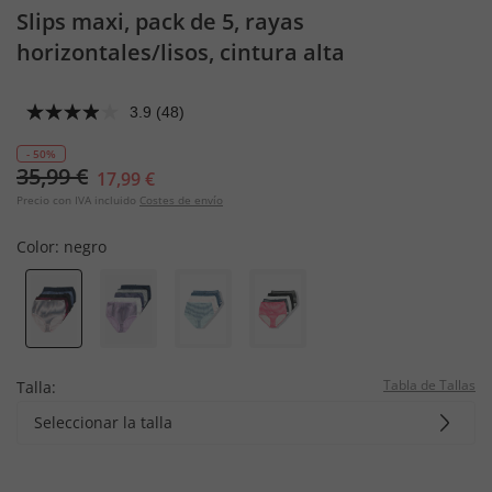
Slips maxi, pack de 5, rayas
horizontales/lisos, cintura alta
3.9
(48)
- 50%
35,99 €
17,99 €
Precio con IVA incluido
Costes de envío
Color:
negro
Tabla de Tallas
Talla:
Seleccionar la talla