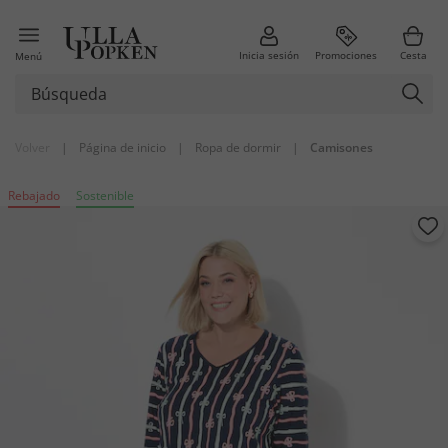
Inicia sesión
Promociones
Cesta
Menú
Volver
|
Página de inicio
|
Ropa de dormir
|
Camisones
Rebajado
Sostenible