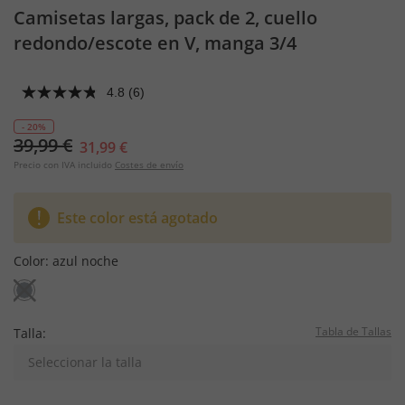
Camisetas largas, pack de 2, cuello
redondo/escote en V, manga 3/4
4.8
(6)
- 20%
39,99 €
31,99 €
Precio con IVA incluido
Costes de envío
Este color está agotado
Color:
azul noche
Tabla de Tallas
Talla:
Seleccionar la talla