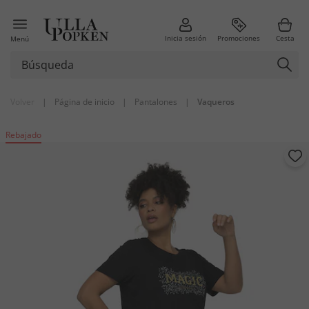
Inicia sesión
Promociones
Cesta
Menú
Volver
|
Página de inicio
|
Pantalones
|
Vaqueros
Rebajado