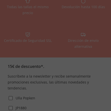
Todas las tallas el mismo
Devolución hasta 100 días
precio
Certificado de Seguridad SSL
Dirección de envío
alternativa
15€ de descuento*.
Suscríbete a la newsletter y recibe semanalmente
promociones exclusivas, las últimas novedades y
tendencias.
Ulla Popken
JP1880