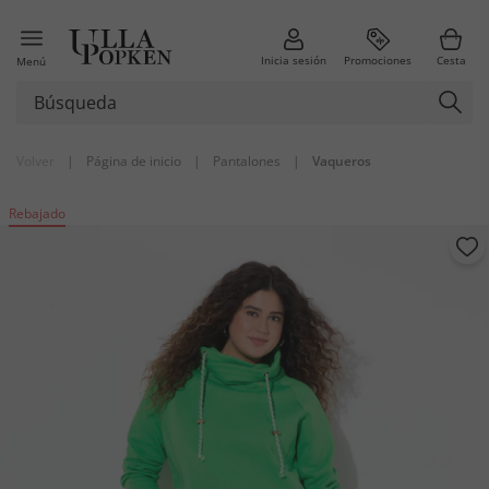
Inicia sesión
Promociones
Cesta
Menú
Volver
|
Página de inicio
|
Pantalones
|
Vaqueros
Rebajado