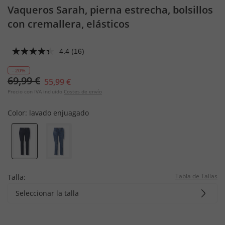
Vaqueros Sarah, pierna estrecha, bolsillos
con cremallera, elásticos
4.4
(16)
- 20%
69,99 €
55,99 €
Precio con IVA incluido
Costes de envío
Color:
lavado enjuagado
Tabla de Tallas
Talla:
Seleccionar la talla