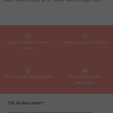
Blazer oversize mujer 56 58
Blazer oversize mujer negro
Todas las tallas el mismo
Devolución hasta 100 días
precio
Certificado de Seguridad SSL
Dirección de envío
alternativa
15€ de descuento*.
Suscríbete a la newsletter y recibe semanalmente