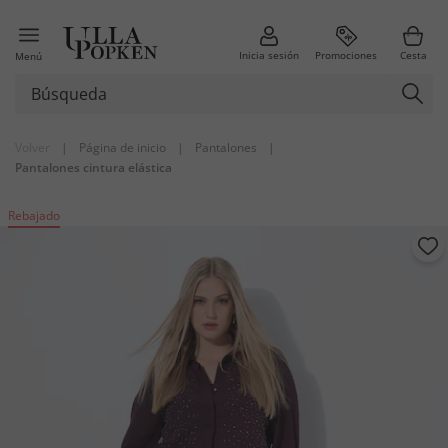
Inicia sesión
Promociones
Cesta
Menú
Volver
|
Página de inicio
|
Pantalones
|
Pantalones cintura elástica
Rebajado