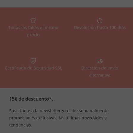
Todas las tallas el mismo
Devolución hasta 100 días
precio
Certificado de Seguridad SSL
Dirección de envío
alternativa
15€ de descuento*.
Suscríbete a la newsletter y recibe semanalmente
promociones exclusivas, las últimas novedades y
tendencias.