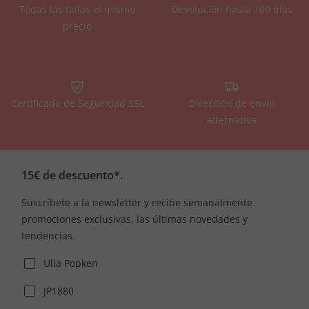
Todas las tallas el mismo
Devolución hasta 100 días
precio
Certificado de Seguridad SSL
Dirección de envío
alternativa
15€ de descuento*.
Suscríbete a la newsletter y recibe semanalmente
promociones exclusivas, las últimas novedades y
tendencias.
Ulla Popken
JP1880