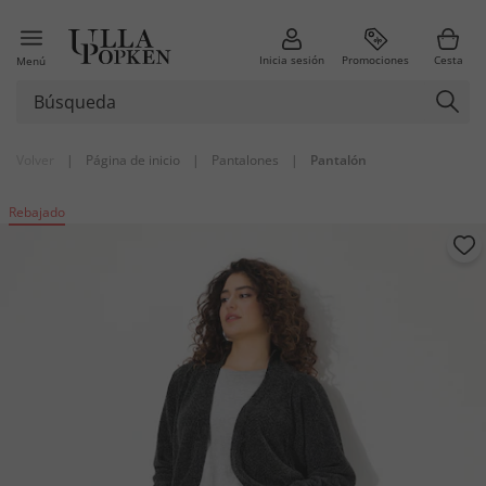
Inicia sesión
Promociones
Cesta
Menú
Volver
|
Página de inicio
|
Pantalones
|
Pantalón
Rebajado