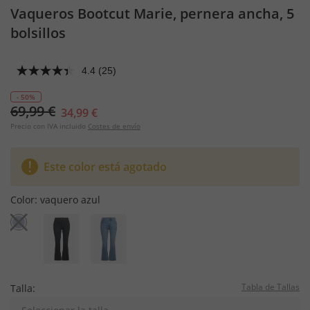
Vaqueros Bootcut Marie, pernera ancha, 5
bolsillos
4.4
(25)
- 50%
69,99 €
34,99 €
Precio con IVA incluido
Costes de envío
Este color está agotado
Color:
vaquero azul
Tabla de Tallas
Talla: