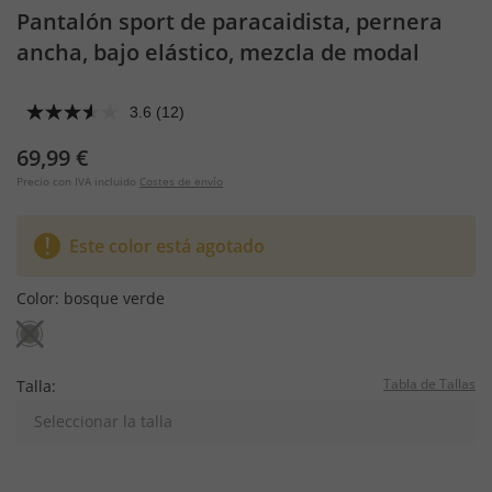
Pantalón sport de paracaidista, pernera
ancha, bajo elástico, mezcla de modal
3.6
(12)
69,99 €
Precio con IVA incluido
Costes de envío
Este color está agotado
Color:
bosque verde
Tabla de Tallas
Talla:
Seleccionar la talla