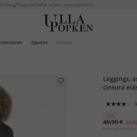
00 días
Paga con PayPal, tarjeta o contrareembolso
olecciones
Zapatos
Rebajas
Leggings, a
cintura elá
4
- 20%
49,99 €
39,99
Precio con IVA incluido