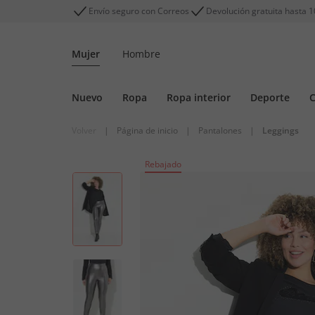
Envío seguro con Correos
Devolución gratuita hasta 1
Mujer
Hombre
Nuevo
Ropa
Ropa interior
Deporte
C
Volver
|
Página de inicio
|
Pantalones
|
Leggings
Rebajado