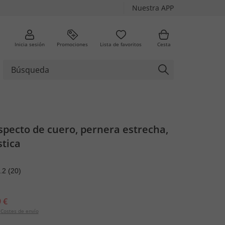
Nuestra APP
Inicia sesión
Promociones
Lista de favoritos
Cesta
specto de cuero, pernera estrecha,
stica
.2
(20)
 €
Costes de envío