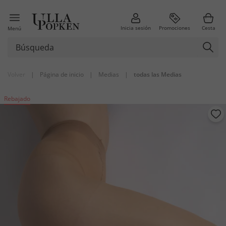
Inicia sesión
Promociones
Cesta
Menú
Volver
|
Página de inicio
|
Medias
|
todas las Medias
Rebajado