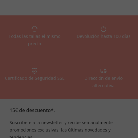
Todas las tallas el mismo
Devolución hasta 100 días
precio
Certificado de Seguridad SSL
Dirección de envío
alternativa
15€ de descuento*.
Suscríbete a la newsletter y recibe semanalmente
promociones exclusivas, las últimas novedades y
tendencias.