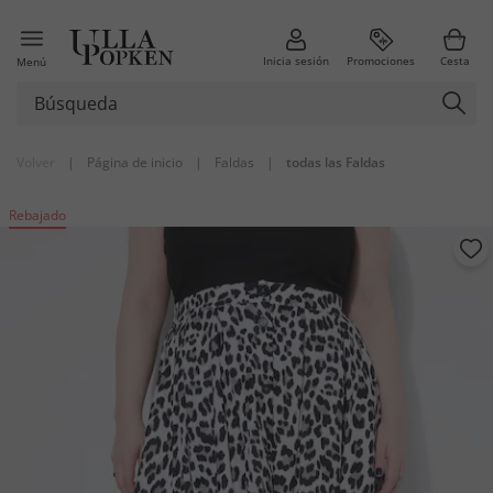
Inicia sesión
Promociones
Cesta
Menú
Volver
|
Página de inicio
|
Faldas
|
todas las Faldas
Rebajado