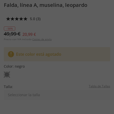
Falda, línea A, muselina, leopardo
5.0
(3)
- 58%
49,99 €
20,99 €
Precio con IVA incluido
Costes de envío
Este color está agotado
Color:
negro
Tabla de Tallas
Talla:
Seleccionar la talla