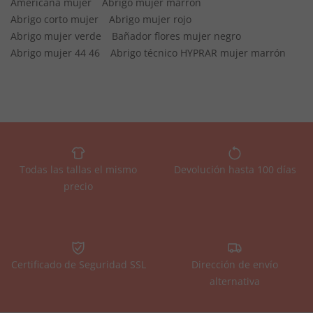
Americana mujer
Abrigo mujer marrón
Abrigo corto mujer
Abrigo mujer rojo
Abrigo mujer verde
Bañador flores mujer negro
Abrigo mujer 44 46
Abrigo técnico HYPRAR mujer marrón
Todas las tallas el mismo
Devolución hasta 100 días
precio
Certificado de Seguridad SSL
Dirección de envío
alternativa