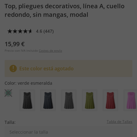
Top, pliegues decorativos, línea A, cuello
redondo, sin mangas, modal
4.6
(447)
15,99 €
Precio con IVA incluido
Costes de envío
Este color está agotado
Color:
verde esmeralda
Tabla de Tallas
Talla:
Seleccionar la talla