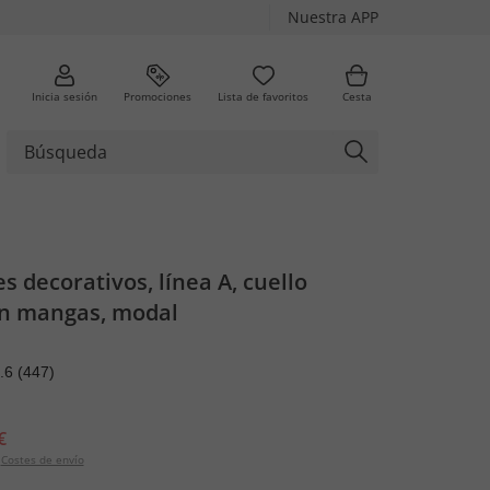
Nuestra APP
Inicia sesión
Promociones
Lista de favoritos
Cesta
es decorativos, línea A, cuello
in mangas, modal
.6
(447)
€
Costes de envío