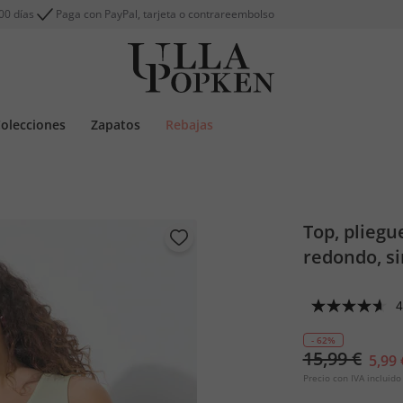
00 días
Paga con PayPal, tarjeta o contrareembolso
olecciones
Zapatos
Rebajas
Top, pliegu
redondo, s
4
- 62%
15,99 €
5,99 
Precio con IVA incluido