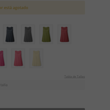
or está agotado
Tabla de Tallas
talla