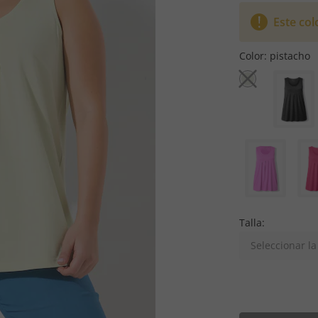
Este col
Color:
pistacho
Talla:
Seleccionar la 