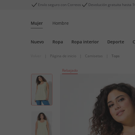
Envío seguro con Correos
Devolución gratuita hasta 1
Mujer
Hombre
Nuevo
Ropa
Ropa interior
Deporte
C
Volver
|
Página de inicio
|
Camisetas
|
Tops
Rebajado