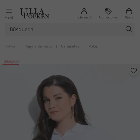
Inicia sesión
Promociones
Cesta
Menú
Volver
|
Página de inicio
|
Camisetas
|
Polos
Rebajado