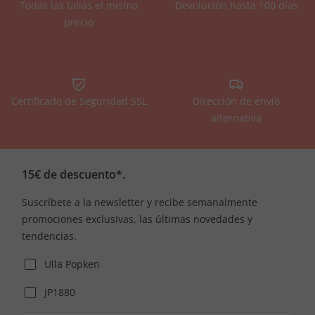
Todas las tallas el mismo
Devolución hasta 100 días
precio
Certificado de Seguridad SSL
Dirección de envío
alternativa
15€ de descuento*.
Suscríbete a la newsletter y recibe semanalmente
promociones exclusivas, las últimas novedades y
tendencias.
Ulla Popken
JP1880