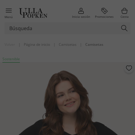
Inicia sesión
Promociones
Cesta
Menú
Volver
|
Página de inicio
|
Camisetas
|
Camisetas
Sostenible