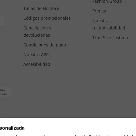
Fashion Group
Tallas de Hombre
Prensa
Códigos promocionales
Nuestra
Cancelacion y
responsabilidad
devoluciones
True Size Fashion
Condiciones de pago
Nuestra APP
Accesibilidad
ntra
bolso