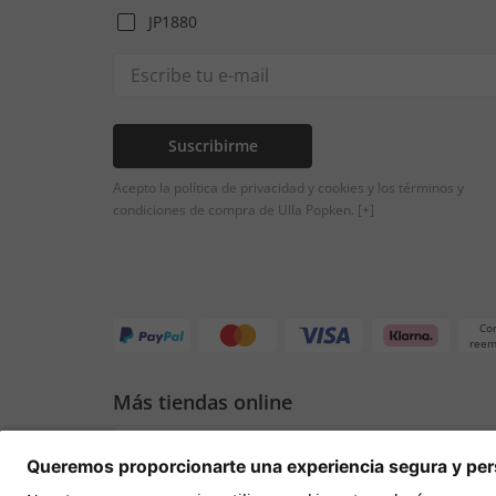
JP1880
Suscribirme
Acepto la política de privacidad y cookies y los términos y
condiciones de compra de Ulla Popken.
[+]
Co
reem
Más tiendas online
España