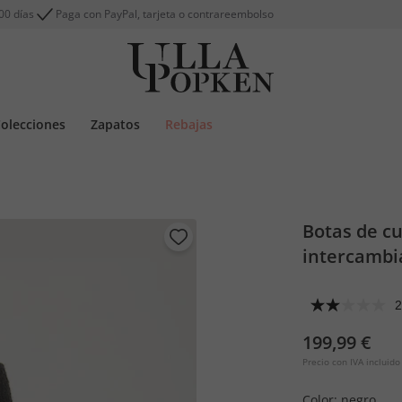
00 días
Paga con PayPal, tarjeta o contrareembolso
olecciones
Zapatos
Rebajas
Botas de cu
intercambi
2
199,99 €
Precio con IVA incluido
Color:
negro