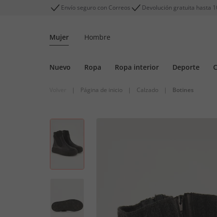
Envío seguro con Correos
Devolución gratuita hasta 1
Mujer
Hombre
Nuevo
Ropa
Ropa interior
Deporte
C
Volver
|
Página de inicio
|
Calzado
|
Botines