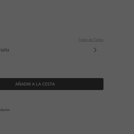
Tabla de Tallas
talla
AÑADIR A LA CESTA
oducto