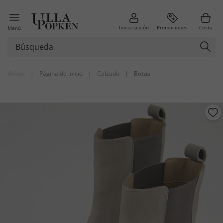
Inicia sesión
Promociones
Cesta
Menú
Volver
|
Página de inicio
|
Calzado
|
Botas