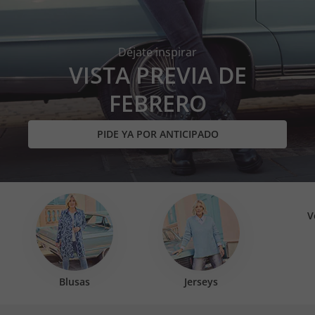
Déjate inspirar
VISTA PREVIA DE
FEBRERO
PIDE YA POR ANTICIPADO
V
Blusas
Jerseys