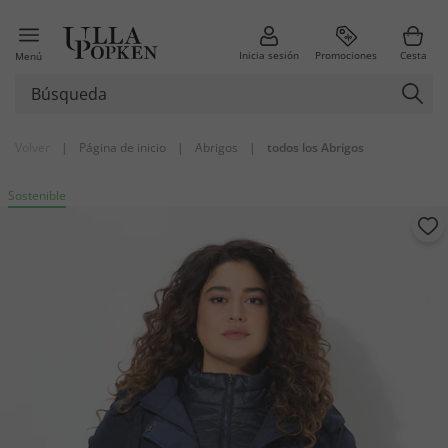
Inicia sesión
Promociones
Cesta
Menú
Volver
|
Página de inicio
|
Abrigos
|
todos los Abrigos
Sostenible