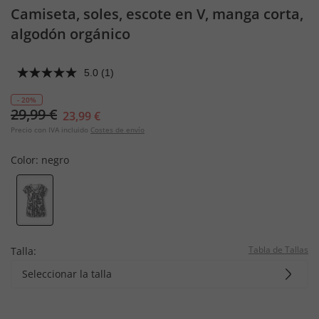
Camiseta, soles, escote en V, manga corta,
algodón orgánico
5.0
(1)
- 20%
29,99 €
23,99 €
Precio con IVA incluido
Costes de envío
Color:
negro
Tabla de Tallas
Talla:
Seleccionar la talla