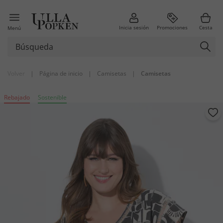
Inicia sesión
Promociones
Cesta
Menú
Volver
|
Página de inicio
|
Camisetas
|
Camisetas
Rebajado
Sostenible