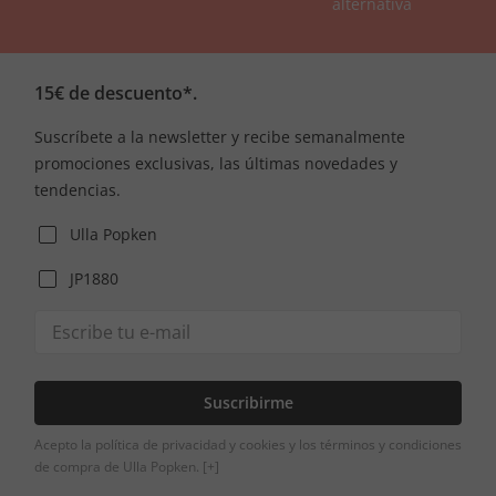
alternativa
15€ de descuento*.
Suscríbete a la newsletter y recibe semanalmente
promociones exclusivas, las últimas novedades y
tendencias.
Ulla Popken
JP1880
Suscribirme
Acepto la política de privacidad y cookies y los términos y condiciones
de compra de Ulla Popken.
[+]