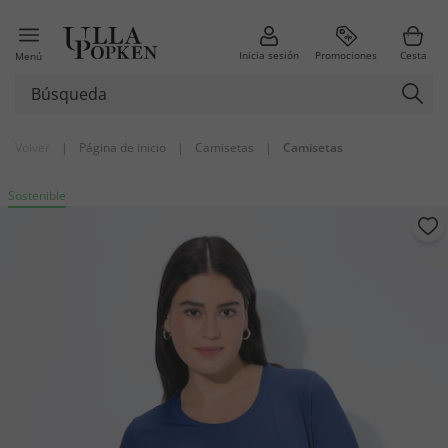
Inicia sesión
Promociones
Cesta
Menú
Volver
|
Página de inicio
|
Camisetas
|
Camisetas
Sostenible