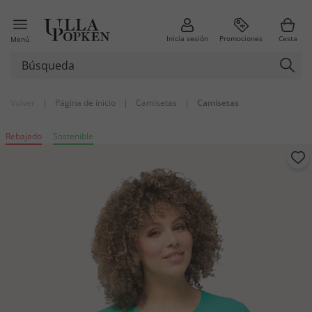
Inicia sesión
Promociones
Cesta
Menú
Volver
|
Página de inicio
|
Camisetas
|
Camisetas
Rebajado
Sostenible