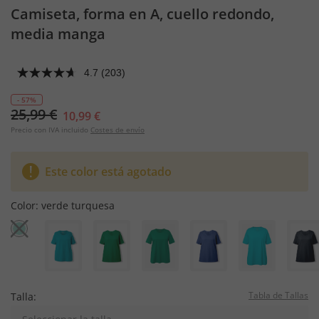
Camiseta, forma en A, cuello redondo,
media manga
4.7
(203)
- 57%
25,99 €
10,99 €
Precio con IVA incluido
Costes de envío
Este color está agotado
Color:
verde turquesa
Tabla de Tallas
Talla: