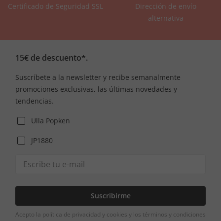
Certificado de Seguridad SSL
Dirección de envío
alternativa
15€ de descuento*.
Suscríbete a la newsletter y recibe semanalmente
promociones exclusivas, las últimas novedades y
tendencias.
Ulla Popken
JP1880
Suscribirme
Acepto la política de privacidad y cookies y los términos y condiciones