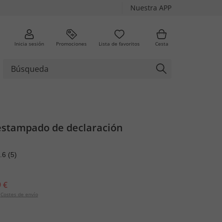
Nuestra APP
Inicia sesión
Promociones
Lista de favoritos
Cesta
estampado de declaración
.6
(5)
 €
Costes de envío