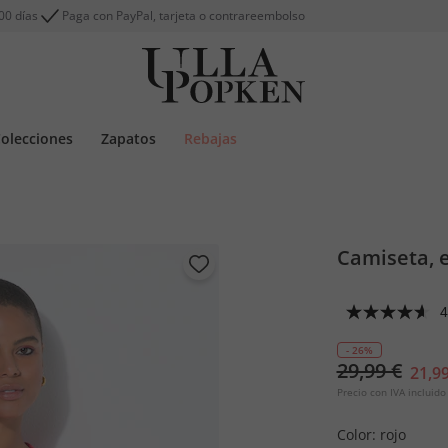
00 días
Paga con PayPal, tarjeta o contrareembolso
olecciones
Zapatos
Rebajas
Camiseta, 
4
- 26%
29,99 €
21,99
Precio con IVA incluido
Color:
rojo