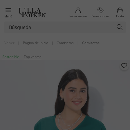
Inicia sesión
Promociones
Cesta
Menú
Volver
|
Página de inicio
|
Camisetas
|
Camisetas
Sostenible
Top ventas