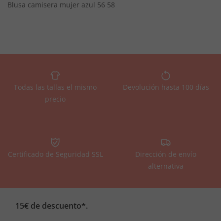
Blusa camisera mujer azul 56 58
Todas las tallas el mismo
Devolución hasta 100 días
precio
Certificado de Seguridad SSL
Dirección de envío
alternativa
15€ de descuento*.