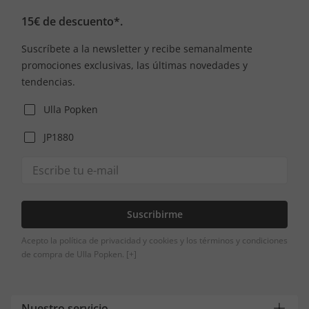
15€ de descuento*.
Suscríbete a la newsletter y recibe semanalmente
promociones exclusivas, las últimas novedades y
tendencias.
Ulla Popken
JP1880
Suscribirme
Acepto la política de privacidad y cookies y los términos y condiciones
de compra de Ulla Popken.
[+]
Nuestro servicio