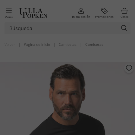
Inicia sesión
Promociones
Cesta
Menú
Volver
|
Página de inicio
|
Camisetas
|
Camisetas