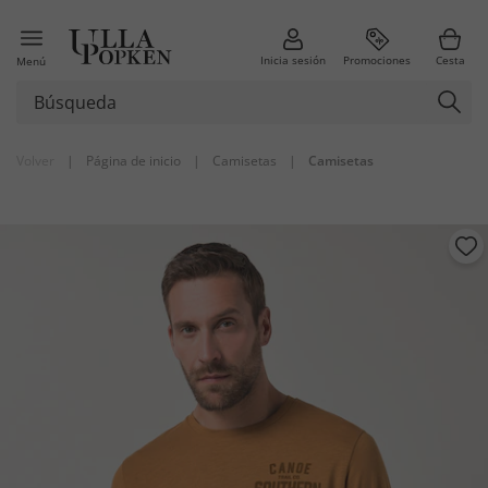
Inicia sesión
Promociones
Cesta
Menú
Volver
|
Página de inicio
|
Camisetas
|
Camisetas