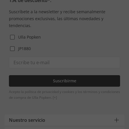
15€ de descuento*.
Suscríbete a la newsletter y recibe semanalmente
promociones exclusivas, las últimas novedades y
tendencias.
Ulla Popken
JP1880
Suscribirme
Acepto la política de privacidad y cookies y los términos y condiciones
de compra de Ulla Popken.
[+]
Nuestro servicio