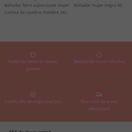
Bañador forro supersuave mujer
Bañador mujer negro 50
Camisa de cuadros hombre 3XL
Todas las tallas el mismo
Devolución hasta 100 días
precio
Certificado de Seguridad SSL
Dirección de envío
alternativa