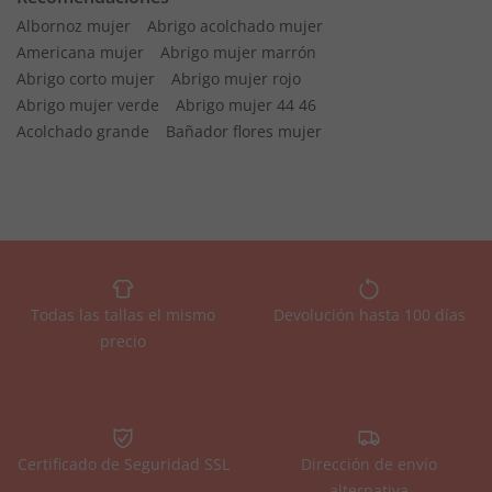
Albornoz mujer
Abrigo acolchado mujer
Americana mujer
Abrigo mujer marrón
Abrigo corto mujer
Abrigo mujer rojo
Abrigo mujer verde
Abrigo mujer 44 46
Acolchado grande
Bañador flores mujer
Todas las tallas el mismo
Devolución hasta 100 días
precio
Certificado de Seguridad SSL
Dirección de envío
alternativa