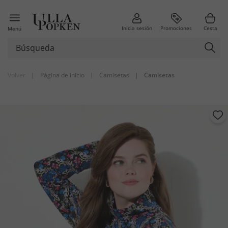
Inicia sesión
Promociones
Cesta
Menú
Volver
|
Página de inicio
|
Camisetas
|
Camisetas