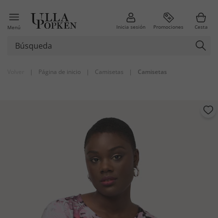
Inicia sesión
Promociones
Cesta
Menú
Volver
|
Página de inicio
|
Camisetas
|
Camisetas